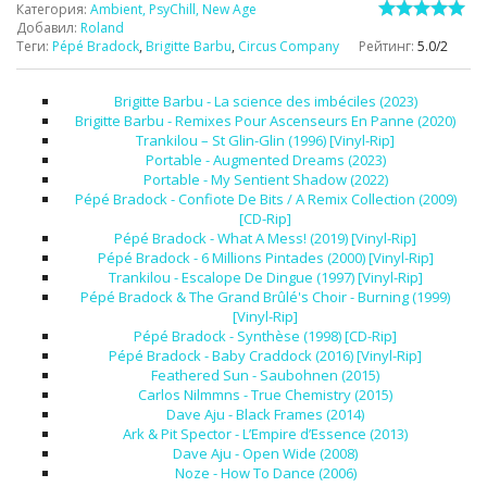
Категория
:
Ambient, PsyChill, New Age
Добавил
:
Roland
Теги
:
Pépé Bradock
,
Brigitte Barbu
,
Circus Company
Рейтинг
:
5.0
/
2
Brigitte Barbu - La science des imbéciles (2023)
Brigitte Barbu - Remixes Pour Ascenseurs En Panne (2020)
Trankilou – St Glin-Glin (1996) [Vinyl-Rip]
Portable - Augmented Dreams (2023)
Portable - My Sentient Shadow (2022)
Pépé Bradock - Confiote De Bits / A Remix Collection (2009)
[CD-Rip]
Pépé Bradock - What A Mess! (2019) [Vinyl-Rip]
Pépé Bradock - 6 Millions Pintades (2000) [Vinyl-Rip]
Trankilou - Escalope De Dingue (1997) [Vinyl-Rip]
Pépé Bradock & The Grand Brûlé's Choir - Burning (1999)
[Vinyl-Rip]
Pépé Bradock - Synthèse (1998) [CD-Rip]
Pépé Bradock - Baby Craddock (2016) [Vinyl-Rip]
Feathered Sun - Saubohnen (2015)
Carlos Nilmmns - True Chemistry (2015)
Dave Aju - Black Frames (2014)
Ark & Pit Spector - L’Empire d’Essence (2013)
Dave Aju - Open Wide (2008)
Noze - How To Dance (2006)