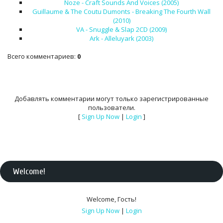
Noze - Craft Sounds And Voices (2005)
Guillaume & The Coutu Dumonts - Breaking The Fourth Wall
(2010)
VA - Snuggle & Slap 2CD (2009)
Ark - Alleluyark (2003)
Всего комментариев
:
0
Добавлять комментарии могут только зарегистрированные
пользователи.
[
Sign Up Now
|
Login
]
Welcome
!
Welcome
,
Гость
!
Sign Up Now
|
Login