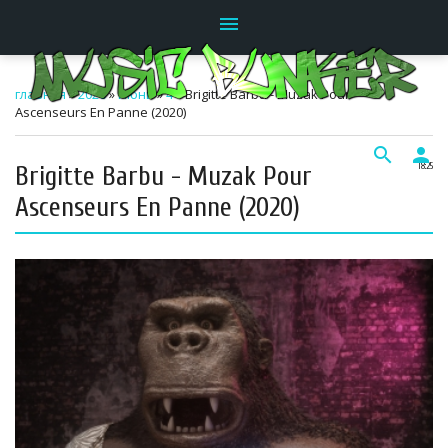
menu
главная
»
2026
»
Июнь
»
4
» Brigitte Barbu - Muzak Pour
Ascenseurs En Panne (2020)
search
person
Brigitte Barbu - Muzak Pour
18:25
Ascenseurs En Panne (2020)