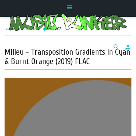
menu
главная
»
2023
»
Февраль
»
02
search
person
Milieu - Transposition Gradients In Cyan
& Burnt Orange (2019) FLAC