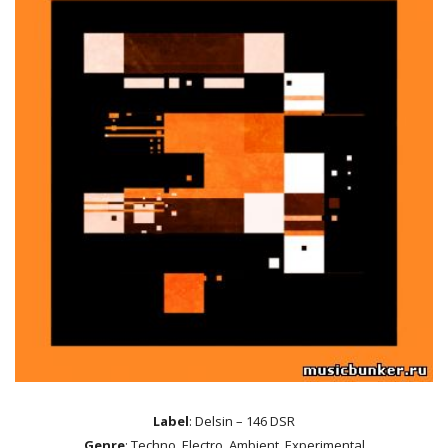
Label
: Delsin – 146 DSR
Genre
: Techno, Electro, Ambient, Experimental