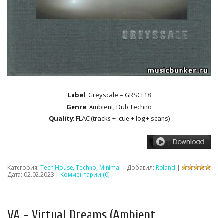
Label
: Greyscale – GRSCL18
Genre
: Ambient, Dub Techno
Quality
: FLAC (tracks + .cue + log + scans)
Категория:
Tech House, Techno, Minimal
| Добавил:
Roland
|
Дата:
02.02.2023
|
Комментарии (0)
VA - Virtual Dreams (Ambient