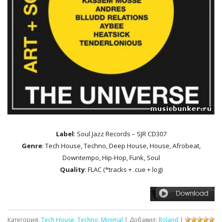
Label
: Soul Jazz Records ‎– SJR CD307
Genre
: Tech House, Techno, Deep House, House, Afrobeat,
Downtempo, Hip-Hop, Funk, Soul
Quality
: FLAC (*tracks + .cue + log)
Категория:
Tech House, Techno, Minimal
| Добавил:
Roland
|