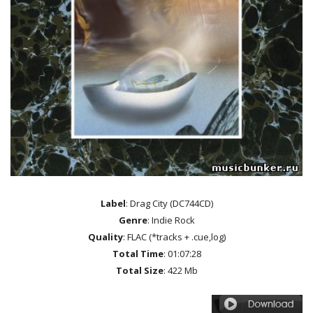
Label
: Drag City (DC744CD)
Genre
: Indie Rock
Quality
: FLAC (*tracks + .cue,log)
Total Time
: 01:07:28
Total Size
: 422 Mb