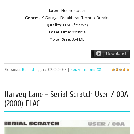
Label
: Houndstooth
Genre
: UK Garage, Breakbeat, Techno, Breaks
Quality
: FLAC (*tracks)
Total Time
: 00:49:18
Total Size
: 354 Mb
Добавил:
Roland
| Дата:
02.02.2023
|
Комментарии (0)
Harvey Lane - Serial Scratch User / 00A
(2000) FLAC