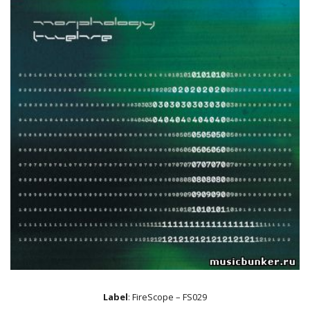
Label
: FireScope – FS029