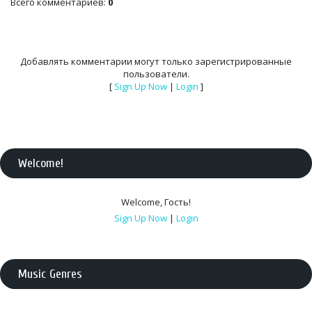
Всего комментариев
:
0
Добавлять комментарии могут только зарегистрированные
пользователи.
[
Sign Up Now
|
Login
]
Welcome
!
Welcome
,
Гость
!
Sign Up Now
|
Login
Music Genres