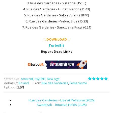
3. Rue des Garderies - Suzanne (15:50)
4. Rue des Garderies - Gürum Nation (11:43)
5. Rue des Garderies - Salon Volant (18:40)
6. Rue des Garderies - Velvet Blue (15:23)
7. Rue des Garderies - Sanctuaire Fragil (6:21)
:: DOWNLOAD ::
TurboBit
Report Dead Links
Категория
:
Ambient, PsyChill, New Age
Добавил
:
Roland
Теги
:
Rue des Garderies
,
Femacosmé
Рейтинг
:
5.0
/
1
Rue des Garderies - Live at Pe∶rsona (2026)
Sweetzak – Intuitive Fields (2025)