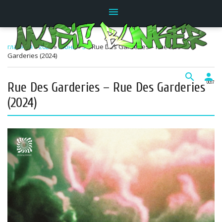
menu
главная
»
2026
»
Июнь
»
3
» Rue Des Garderies – Rue Des
Garderies (2024)
search
person
Rue Des Garderies – Rue Des Garderies
00:17
(2024)