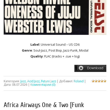
Label
: Universal Sound – US CD6
Genre
: Soul-Jazz, Post Bop, Jazz-Funk, Modal
Quality
: FLAC (tracks + .cue + log)
Категория:
Jazz, Acid Jazz, Future Jazz
| Добавил:
Roland
|
Дата:
08.07.2026
|
Комментарии (0)
Africa Airways One & Two [Funk