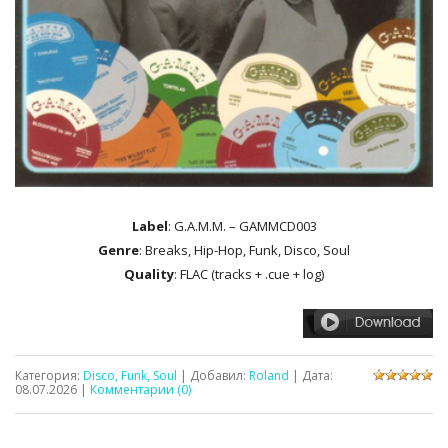
Label
: G.A.M.M. – GAMMCD003
Genre
: Breaks, Hip-Hop, Funk, Disco, Soul
Quality
: FLAC (tracks + .cue + log)
Категория:
Disco, Funk, Soul
| Добавил:
Roland
| Дата:
08.07.2026
|
Комментарии (0)