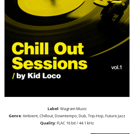
Label
: Wagram Music
Genre
: Ambient, Chillout, Downtempo, Dub, Trip-Hop, Future Jazz
Quality
: FLAC 16 bit / 44.1 kHz