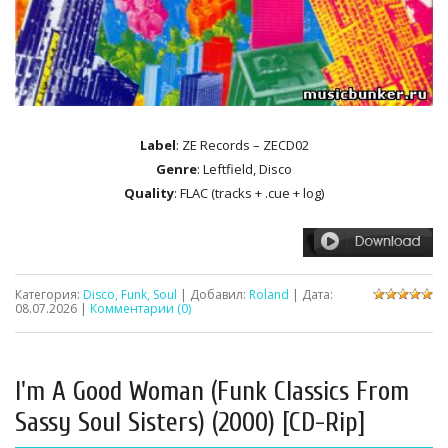
Label
: ZE Records – ZECD02
Genre
: Leftfield, Disco
Quality
: FLAC (tracks + .cue + log)
Категория:
Disco, Funk, Soul
| Добавил:
Roland
| Дата:
08.07.2026
|
Комментарии (0)
I'm A Good Woman (Funk Classics From
Sassy Soul Sisters) (2000) [CD-Rip]