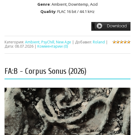
Genre
: Ambient, Downtemp, Acid
Quality
: FLAC 16 bit / 44.1 kHz
Категория:
Ambient, PsyChill, New Age
| Добавил:
Roland
|
Дата:
08.07.2026
|
Комментарии (0)
FA:B - Corpus Sonus (2026)