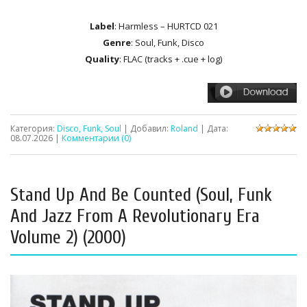
Label
: Harmless – HURTCD 021
Genre
: Soul, Funk, Disco
Quality
: FLAC (tracks + .cue + log)
Категория:
Disco, Funk, Soul
| Добавил:
Roland
| Дата:
08.07.2026
|
Комментарии (0)
Stand Up And Be Counted (Soul, Funk
And Jazz From A Revolutionary Era
Volume 2) (2000)