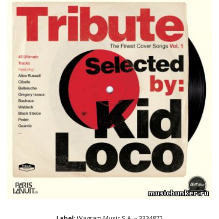
Label
: Wagram Music S.A. – 3334872